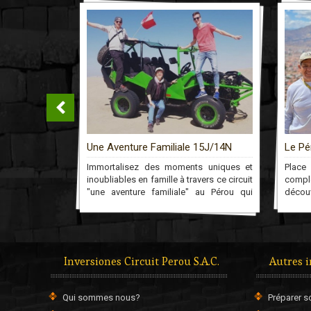
/14N
Une Aventure Familiale 15J/14N
Le Pé
te du Pérou
Immortalisez des moments uniques et
Place 
yage en petit
inoubliables en famille à travers ce circuit
compl
chéologiques,
"une aventure familiale" au Pérou qui
décou
 rencontres
vous mènera à travers de belles activités
guide)
mersives, sur
sportives jusqu'au Machu Picchu!
vous f
civilisations
trave
biodi
n'oubl
Inversiones Circuit Perou S.A.C.
Autres 
Qui sommes nous?
Préparer s