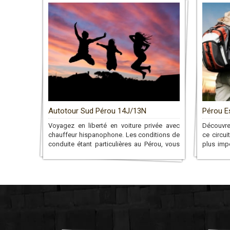
Autotour Sud Pérou 14J/13N
Pérou E
Voyagez en liberté en voiture privée avec
Découvr
chauffeur hispanophone. Les conditions de
ce circui
conduite étant particulières au Pérou, vous
plus imp
disposerez d’un chauffeur qui vous
en passan
conduira aux sites que vous désirez tout au
mythique
long du circuit!
monde, 
Picchu!