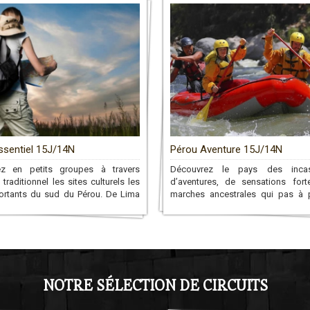
ssentiel 15J/14N
Pérou Aventure 15J/14N
ez en petits groupes à travers
Découvrez le pays des inca
t traditionnel les sites culturels les
d’aventures, de sensations for
ortants du sud du Pérou. De Lima
marches ancestrales qui pas à
t par la ville blanche, Arequipa, le
dévoileront des paysages uniqu
 lac Titicaca jusqu'au nombril du
richesses de ce pays andin.
Cusco, et le merveilleux Machu
NOTRE SÉLECTION DE CIRCUITS