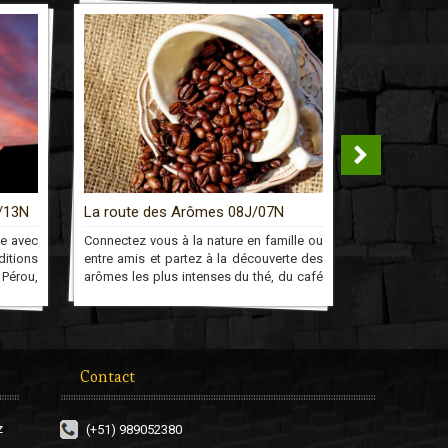
/13N
La route des Arômes 08J/07N
Communaut
ée avec
Connectez vous à la nature en famille ou
Découvrir un 
itions
entre amis et partez à la découverte des
son peuple e
 Pérou,
arômes les plus intenses du thé, du café
plus enrichis
ui vous
et du cacao péruvien, de la plantation à
est un lieu i
ez tout
votre bouche!
de nombreus
Contact
z
(+51) 989052380