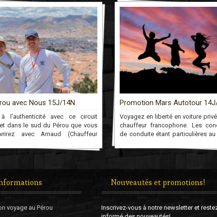
rou avec Nous 15J/14N
Promotion Mars Autotour 14J
à l'authenticité avec ce circuit
Voyagez en liberté en voiture priv
et dans le sud du Pérou que vous
chauffeur francophone. Les cond
vrirez avec Arnaud (Chauffeur
de conduite étant particulières au
 et Féliciano (Guide)! Ensemble, il
vous disposerez d’un chauffeur q
eront découvrir le Pérou profond à
conduira aux sites que vous désir
rs son peuple, sa culture et sa
au long du circuit!
versité. Un voyage que nous
ierez jamais!
informations
Nouveautés et promotions!
on voyage au Pérou
Inscrivez-vous à notre newsletter et reste
informé des nouveautés!