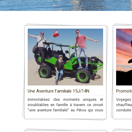
Une Aventure Familiale 15J/14N
Promoti
Immortalisez des moments uniques et
Voyagez 
inoubliables en famille à travers ce circuit
chauffeu
"une aventure familiale" au Pérou qui vous
conduite 
mènera à travers de belles activités
dispose
sportives jusqu'au Machu Picchu!
conduira 
long du ci