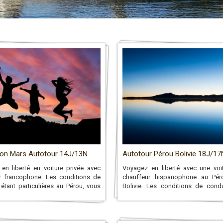
on Mars Autotour 14J/13N
Autotour Pérou Bolivie 18J/17
en liberté en voiture privée avec
Voyagez en liberté avec une voi
r francophone. Les conditions de
chauffeur hispanophone au Pér
étant particulières au Pérou, vous
Bolivie. Les conditions de condu
rez d’un chauffeur qui vous
particulières au Pérou, vous dispo
aux sites que vous désirez tout au
chauffeur qui vous conduira aux 
rcuit!
vous désirez tout au long du circuit