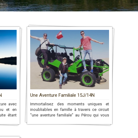
N
Une Aventure Familiale 15J/14N
ture avec
Immortalisez des moments uniques et
ou et en
inoubliables en famille à travers ce circuit
ite étant
"une aventure familiale" au Pérou qui vous
serez d’un
mènera à travers de belles activités
sites que
sportives jusqu'au Machu Picchu!
!