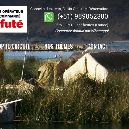
Conseils d’experts, Devis Gratuit et Réservation
(+51) 989052380
Pérou: GMT – 6/7 heures (France)
Contactez Arnaud par Whatsapp!
OPRE CIRCUIT
NOS THÈMES
CONTACT