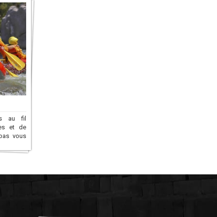
s au fil
tes et de
 pas vous
es et les