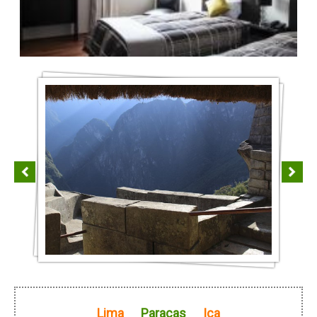
Adresse : Av. Santa Cruz 1347, Miraflores, Lima
Tél: (01) 2413724
Site internet :
www.hotelsantacruz.com
Paracas - Emancipador ***
Lima
Paracas
Ica