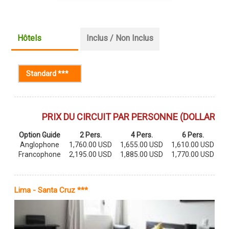
Hôtels
Inclus / Non Inclus
Standard ***
(onglet actif)
PRIX DU CIRCUIT PAR PERSONNE (DOLLARS U
Option Guide
2 Pers.
4 Pers.
6 Pers.
C
Anglophone
1,760.00 USD
1,655.00 USD
1,610.00 USD
Francophone
2,195.00 USD
1,885.00 USD
1,770.00 USD
Lima - Santa Cruz ***