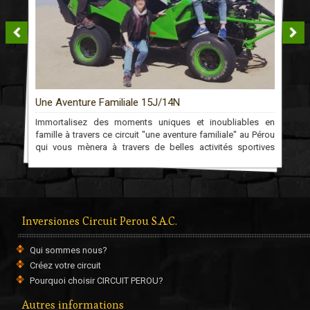
Arequipa - Posada del Monasterio ***
Une Aventure Familiale 15J/14N
n
Immortalisez des moments uniques et inoubliables en
,
famille à travers ce circuit "une aventure familiale" au Pérou
s
qui vous mènera à travers de belles activités sportives
s
jusqu'au Machu Picchu!
Adresse : Calle Santa Catalina 300, Arequipa, Pérou.
Tél: (054) 206565
Site internet :
www.hotelessanagustin.com.pe
Inversiones Circuit Perou S.A.C.
Qui sommes nous?
Chivay - Pozo del Cielo ***
Créez votre circuit
Pourquoi choisir CIRCUIT PEROU?
Autres informations