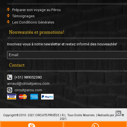
Préparer son voyage au Pérou
Témoignages
Les Conditions Générales
Nouveautés et promotions!
Inscrivez-vous à notre newsletter et restez informé des nouveautés!
Adresse : Calle Huascar s/n, Chivay.
Tél: (054) 531041
Site internet :
https://www.pozodelcielo.com.pe
Contact
Puno - Conde de Lemos ***
(+51) 989052380
arnaud@circuitperou.com
circuitperou.com
Copyright © 2010 - 2021
CIRCUITS PRIVÉS E.I.R.L.
Tous Droits Réservés. | Rediseño por
®
2021.