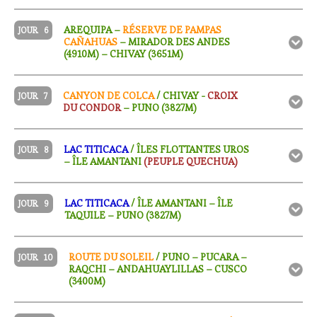
AREQUIPA –
RÉSERVE DE PAMPAS
JOUR
6
CAÑAHUAS
– MIRADOR DES ANDES
(4910M) – CHIVAY (3651M)
CANYON DE COLCA
/ CHIVAY -
CROIX
JOUR
7
DU CONDOR
– PUNO (3827M)
LAC TITICACA
/ ÎLES FLOTTANTES UROS
JOUR
8
– ÎLE AMANTANI
(PEUPLE QUECHUA)
LAC TITICACA
/ ÎLE AMANTANI – ÎLE
JOUR
9
TAQUILE – PUNO (3827M)
ROUTE DU SOLEIL
/ PUNO – PUCARA –
JOUR
10
RAQCHI – ANDAHUAYLILLAS – CUSCO
(3400M)