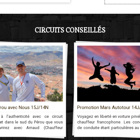
dapicardo.com
CIRCUITS CONSEILLÉS
rou.
ble
rou avec Nous 15J/14N
Promotion Mars Autotour 14J
 Yanque, Caylloma, Pérou.
à l'authenticité avec ce circuit
Voyagez en liberté en voiture priv
lodge.com
et dans le sud du Pérou que vous
chauffeur francophone. Les cond
vrirez avec Arnaud (Chauffeur
de conduite étant particulières au
 et Féliciano (Guide)! Ensemble, il
vous disposerez d’un chauffeur q
eront découvrir le Pérou profond à
conduira aux sites que vous désir