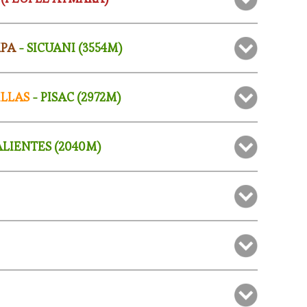
MPA
- SICUANI (3554M)
ILLAS
- PISAC (2972M)
LIENTES (2040M)