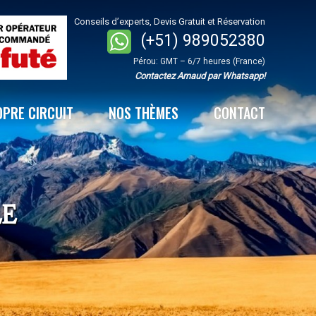
Conseils d’experts, Devis Gratuit et Réservation
(+51) 989052380
Pérou: GMT – 6/7 heures (France)
Contactez Arnaud par Whatsapp!
OPRE CIRCUIT
NOS THÈMES
CONTACT
LE