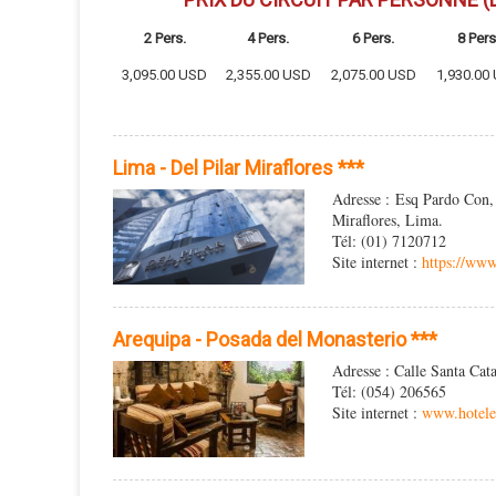
2 Pers.
4 Pers.
6 Pers.
8 Pers
3,095.00 USD
2,355.00 USD
2,075.00 USD
1,930.00
Lima - Del Pilar Miraflores ***
Adresse : Esq Pardo Con, 
Miraflores, Lima.
Tél: (01) 7120712
Site internet :
https://www
Arequipa - Posada del Monasterio ***
Adresse : Calle Santa Cat
Tél: (054) 206565
Site internet :
www.hotele