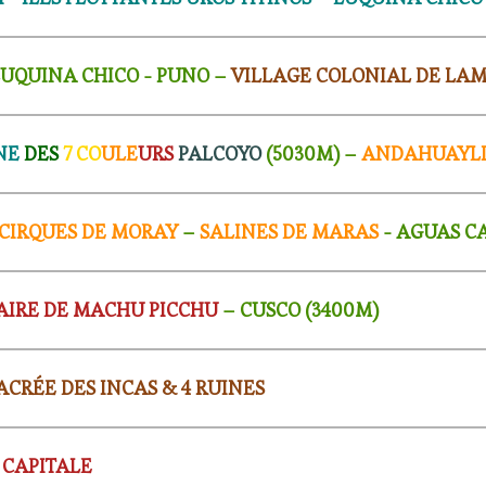
LUQUINA CHICO - PUNO –
VILLAGE COLONIAL DE LA
NE
DES
7 CO
ULE
URS
PALCOYO
(5030M) –
ANDAHUAYL
CIRQUES DE MORAY
–
SALINES DE MARAS
- AGUAS CA
AIRE DE MACHU PICCHU
– CUSCO (3400M
)
SACRÉE DES INCAS & 4 RUINES
 CAPITALE