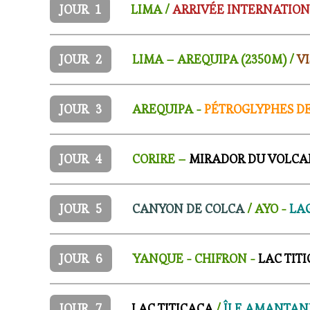
JOUR
1
LIMA /
ARRIVÉE INTERNATIO
JOUR
2
LIMA – AREQUIPA (2350M) /
VI
JOUR
3
AREQUIPA -
PÉTROGLYPHES D
JOUR
4
CORIRE –
MIRADOR DU VOLCA
JOUR
5
CANYON DE COLCA
/ AYO -
LA
JOUR
6
YANQUE - CHIFRON -
LAC TIT
JOUR
7
LAC TITICACA
/
ÎLE AMANTAN