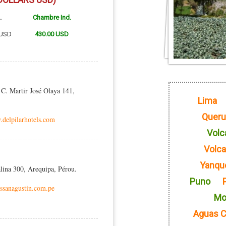
.
Chambre Ind.
 USD
430.00 USD
C. Martir José Olaya 141,
Lima
Queru
.delpilarhotels.com
Volc
Volc
Yanqu
alina 300, Arequipa, Pérou.
Puno
ssanagustin.com.pe
Mo
Aguas C