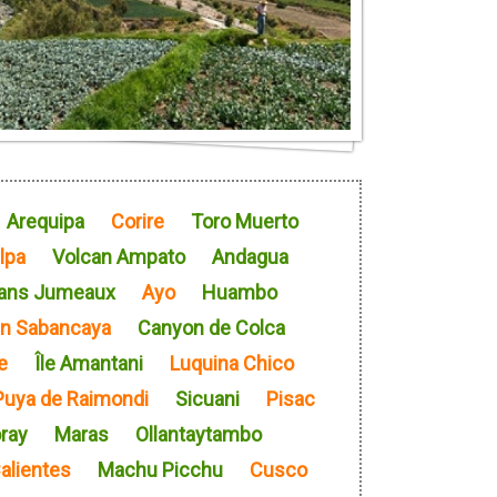
Arequipa
Corire
Toro Muerto
lpa
Volcan Ampato
Andagua
ans Jumeaux
Ayo
Huambo
an Sabancaya
Canyon de Colca
e
Île Amantani
Luquina Chico
Puya de Raimondi
Sicuani
Pisac
ray
Maras
Ollantaytambo
alientes
Machu Picchu
Cusco