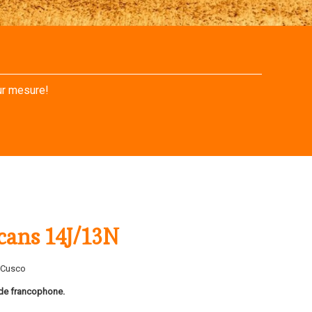
ur mesure!
lcans 14J/13N
 Cusco
ide francophone.