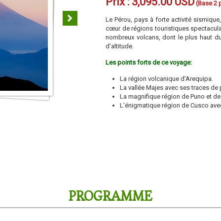
Prix :
3,095.00 USD
(Base 2 
Le Pérou, pays à forte activité sismique
cœur de régions touristiques spectaculai
nombreux volcans, dont le plus haut d
d’altitude.
Les points forts de ce voyage:
La région volcanique d’Arequipa.
La vallée Majes avec ses traces de
La magnifique région de Puno et de 
L’énigmatique région de Cusco avec
PROGRAMME