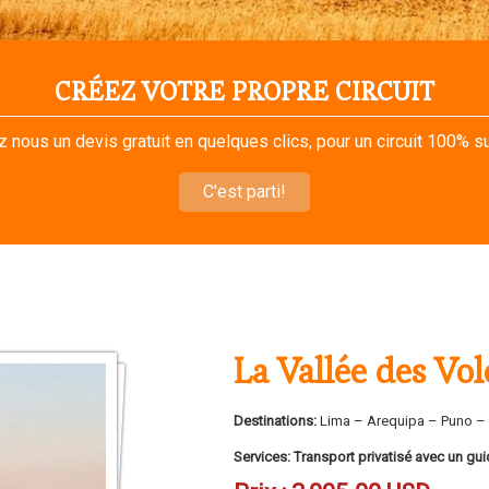
CRÉEZ VOTRE PROPRE CIRCUIT
nous un devis gratuit en quelques clics, pour un circuit 100% s
C'est parti!
La Vallée des Vo
Destinations:
Lima – Arequipa – Puno –
Services:
Transport privatisé avec un gu