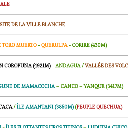
NALE
SITE DE LA VILLE BLANCHE
E TORO MUERTO
-
QUERULPA
- CORIRE (430M)
N COROPUNA (4921M)
- ANDAGUA /
VALLÉE DES VOL
GUNE DE MAMACOCHA
– CANCO – YANQUE (3417M)
ICACA
/
ÎLE AMANTANI (3850M)
(
PEUPLE QUECHUA)
I
-
ÎLES FLOTTANTES UROS TITINOS
–
LUQUINA CHIC