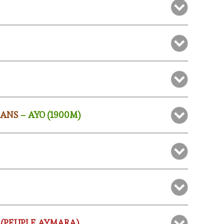
CANS
– AYO (1900M)
O
(PEUPLE AYMARA)